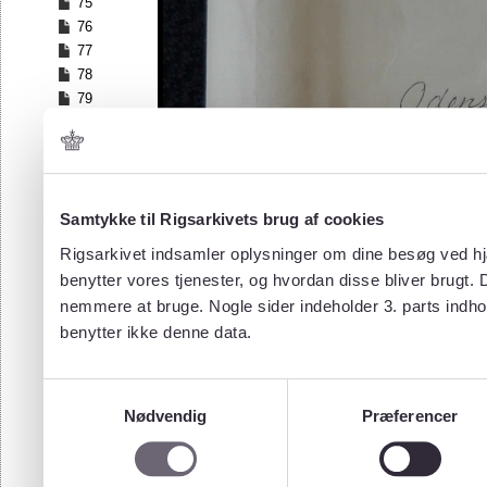
75
76
77
78
79
80
81
82
83
84
Samtykke til Rigsarkivets brug af cookies
85
Rigsarkivet indsamler oplysninger om dine besøg ved hjæ
86
benytter vores tjenester, og hvordan disse bliver brugt.
87
nemmere at bruge. Nogle sider indeholder 3. parts indho
88
benytter ikke denne data.
89
90
91
Samtykkevalg
92
Nødvendig
Præferencer
93
94
95