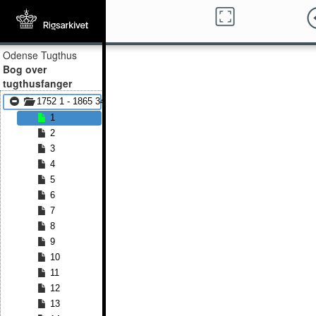
Odense Tugthus
Bog over
tugthusfanger
1752 1 - 1865 3483
1
2
3
4
5
6
7
8
9
10
11
12
13