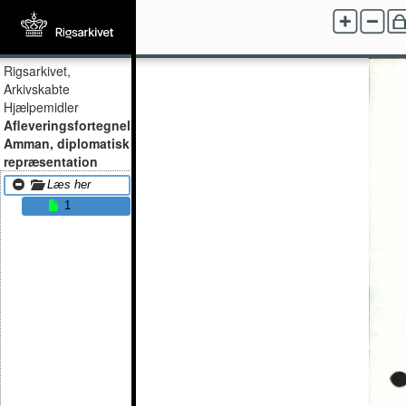
Rigsarkivet,
Arkivskabte
Hjælpemidler
Afleveringsfortegnelser,
Amman, diplomatisk
repræsentation
Læs her
1