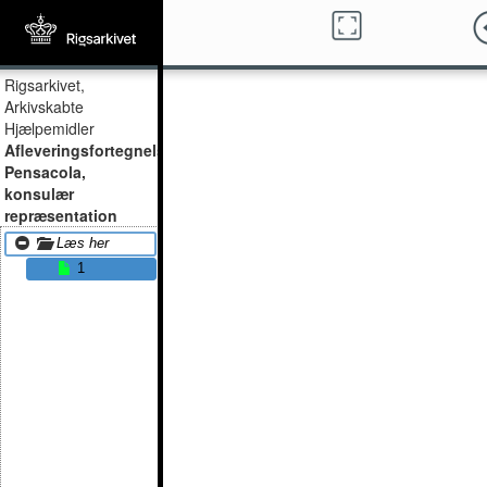
Rigsarkivet,
Arkivskabte
Hjælpemidler
Afleveringsfortegnelser,
Pensacola,
konsulær
repræsentation
Læs her
1