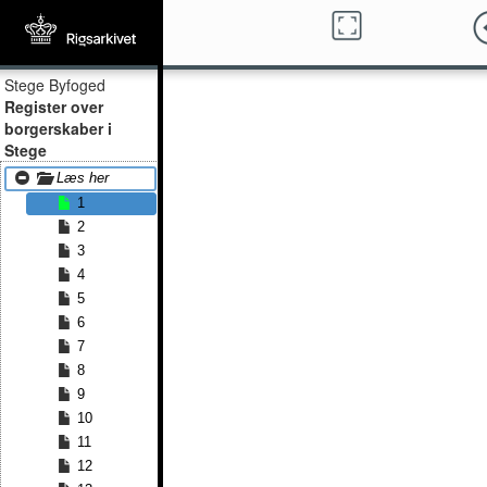
Stege Byfoged
Register over
borgerskaber i
Stege
Læs her
1
2
3
4
5
6
7
8
9
10
11
12