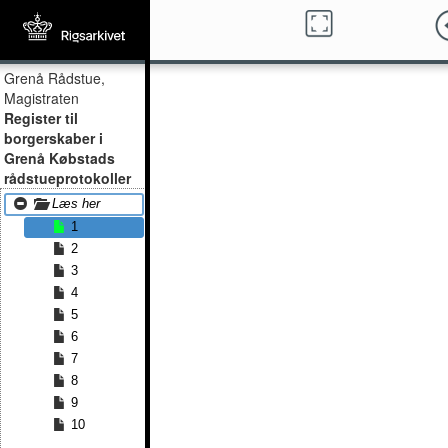
Grenå Rådstue,
Magistraten
Register til
borgerskaber i
Grenå Købstads
rådstueprotokoller
Læs her
1
2
3
4
5
6
7
8
9
10