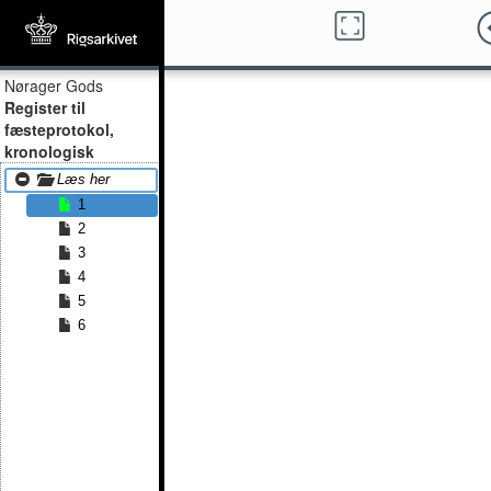
Nørager Gods
Register til
fæsteprotokol,
kronologisk
Læs her
1
2
3
4
5
6