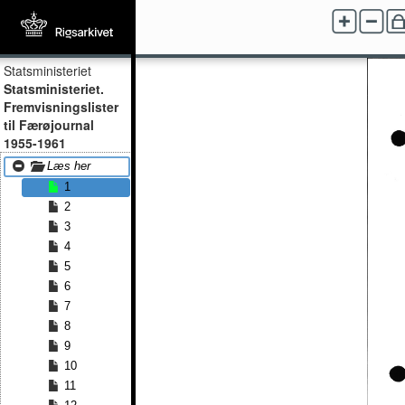
Statsministeriet
Statsministeriet.
Fremvisningslister
til Færøjournal
1955-1961
Læs her
1
2
3
4
5
6
7
8
9
10
11