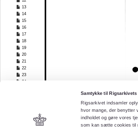
12
13
14
15
16
17
18
19
20
21
22
23
24
25
Samtykke til Rigsarkivets
26
27
Rigsarkivet indsamler oply
28
hvor mange, der benytter v
29
indholdet og gøre vores tj
30
som kan sætte cookies til
31
32