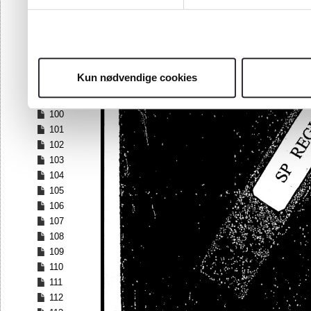
93
94
95
96
97
Kun nødvendige cookies
98
99
100
101
102
103
104
105
106
107
108
109
110
111
112