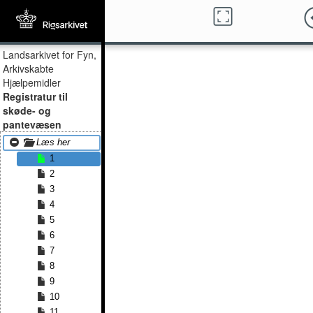
Landsarkivet for Fyn,
Arkivskabte
Hjælpemidler
Registratur til
skøde- og
pantevæsen
Læs her
1
2
3
4
5
6
7
8
9
10
11