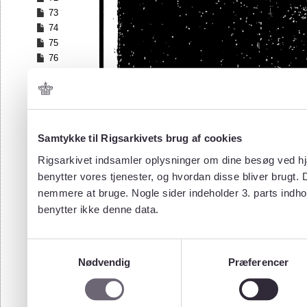
73
74
75
76
77
78
79
80
81
Samtykke til Rigsarkivets brug af cookies
82
Rigsarkivet indsamler oplysninger om dine besøg ved hjæ
83
benytter vores tjenester, og hvordan disse bliver brugt.
84
nemmere at bruge. Nogle sider indeholder 3. parts indho
85
benytter ikke denne data.
86
87
88
Samtykkevalg
89
Nødvendig
Præferencer
90
91
92