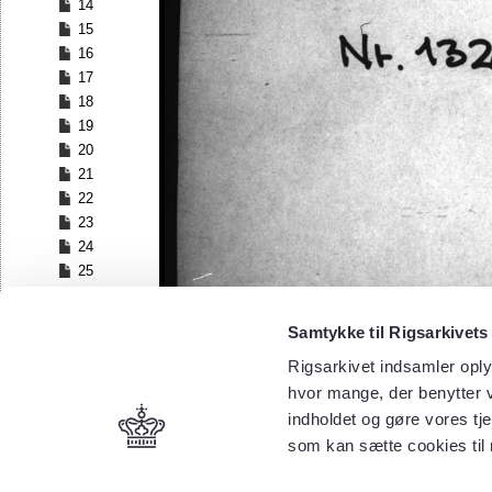
14
15
16
17
18
19
20
21
22
23
24
25
26
27
Samtykke til Rigsarkivets
28
Rigsarkivet indsamler oply
29
30
hvor mange, der benytter v
31
indholdet og gøre vores tj
32
som kan sætte cookies til
33
34