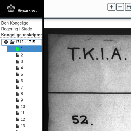
Den Kongelige
Regering i Stade
Kongelige reskripter
1712 - 1715
1
2
3
4
5
6
7
8
9
10
11
12
13