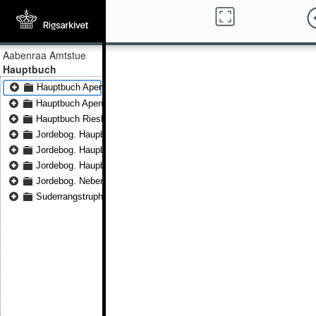
Aabenraa Amtstue
Hauptbuch
Hauptbuch Apenrade 1816
Hauptbuch Apenrade 1829 - Hauptbuch Apenrade 1830
Hauptbuch Riesharde 1790 - Hauptbuch Riesharde 1792
Jordebog. Haupbuch des amtes Apenrade I 1863 - Jordebog. Haupb
Jordebog. Haupbuch des amtes Apenrade II 1864 - Jordebog. Haupb
Jordebog. Haupbuch des amtes Apenrade III 1864 - Jordebog. Haup
Jordebog. Nebenhaupbuch von verschied. Hebungen au 1791 - Jord
Suderrangstrupharde 1790 - Suderrangstrupharde 1792