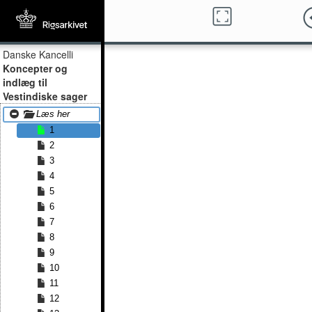
Danske Kancelli
Koncepter og
indlæg til
Vestindiske sager
Læs her
1
2
3
4
5
6
7
8
9
10
11
12