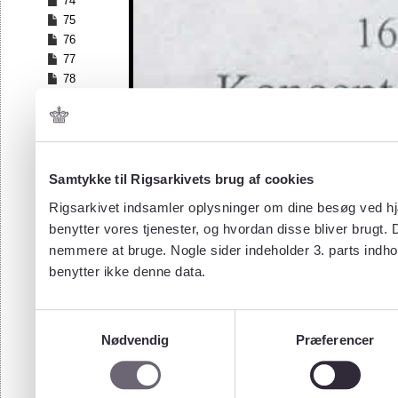
74
75
76
77
78
79
80
81
82
83
Samtykke til Rigsarkivets brug af cookies
84
Rigsarkivet indsamler oplysninger om dine besøg ved hjæ
85
benytter vores tjenester, og hvordan disse bliver brugt.
86
nemmere at bruge. Nogle sider indeholder 3. parts indho
87
benytter ikke denne data.
88
89
90
Samtykkevalg
91
Nødvendig
Præferencer
92
93
94