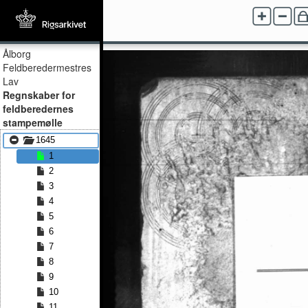
Ålborg
Feldberedermestres
Lav
Regnskaber for
feldberedernes
stampemølle
1645
1
2
3
4
5
6
7
8
9
10
11