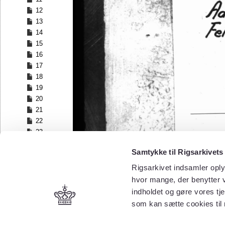
12
13
14
15
16
17
18
19
20
21
22
23
24
Samtykke til Rigsarkivets
25
26
Rigsarkivet indsamler oply
27
hvor mange, der benytter v
28
indholdet og gøre vores tj
29
som kan sætte cookies til
30
31