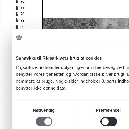
76
77
78
79
80
81
82
83
84
Samtykke til Rigsarkivets brug af cookies
85
86
Rigsarkivet indsamler oplysninger om dine besøg ved hjæ
87
benytter vores tjenester, og hvordan disse bliver brugt.
88
nemmere at bruge. Nogle sider indeholder 3. parts indho
89
benytter ikke denne data.
90
91
92
Samtykkevalg
93
Nødvendig
Præferencer
94
95
96