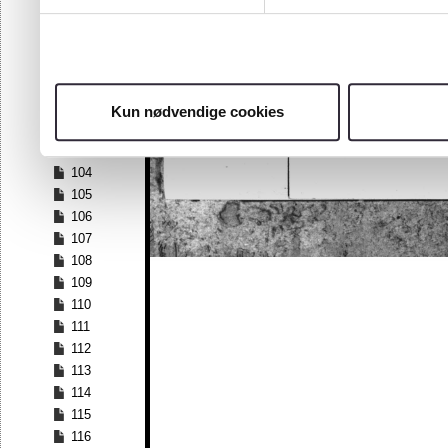
97
98
99
100
101
Kun nødvendige cookies
102
103
104
105
106
107
108
109
110
111
112
113
114
115
116