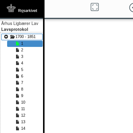
Århus Ligbærer Lav
Lavsprotokol
1700 - 1851
1
2
3
4
5
6
7
8
9
10
11
12
13
14