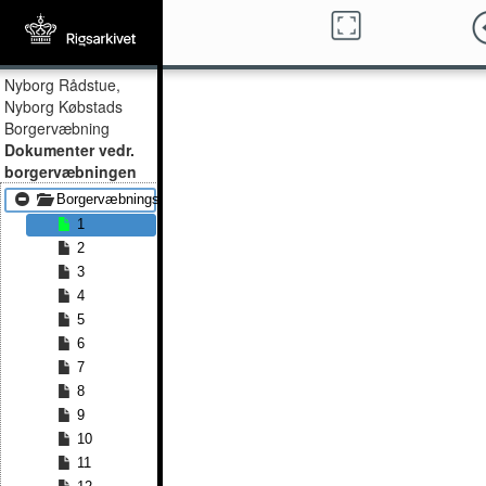
Nyborg Rådstue,
Nyborg Købstads
Borgervæbning
Dokumenter vedr.
borgervæbningen
Borgervæbningslister 1805 - Borgervæbningslister 1840
1
2
3
4
5
6
7
8
9
10
11