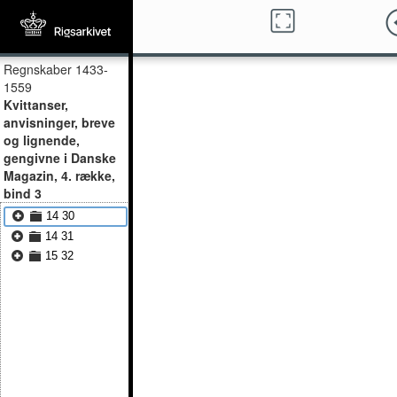
Regnskaber 1433-
1559
Kvittanser,
anvisninger, breve
og lignende,
gengivne i Danske
Magazin, 4. række,
bind 3
14 30
14 31
15 32