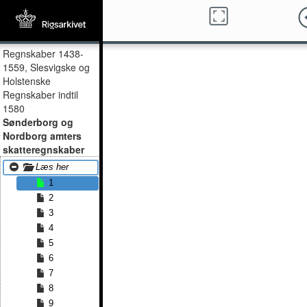
Regnskaber 1438-
1559, Slesvigske og
Holstenske
Regnskaber indtil
1580
Sønderborg og
Nordborg amters
skatteregnskaber
Læs her
1
2
3
4
5
6
7
8
9