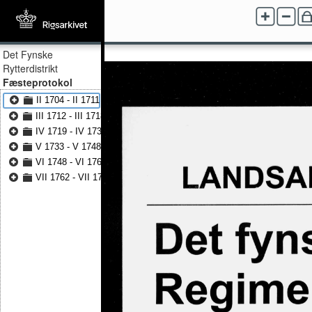
Det Fynske
Rytterdistrikt
Fæsteprotokol
II 1704 - II 1711
III 1712 - III 1718
IV 1719 - IV 1733
V 1733 - V 1748
VI 1748 - VI 1762
VII 1762 - VII 1764