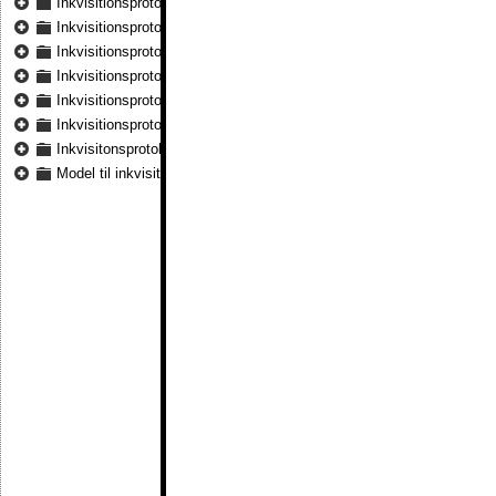
Inkvisitionsprotokol over det fynske ryttergods 1727 - Inkvisitionspr
Inkvisitionsprotokol over reluitionsgodset Assens og Hindsgavl amte
Inkvisitionsprotokol over reluitionsgodset Nyborg 1717
Inkvisitionsprotokol over reluitionsgodset Nyborg og Tranekær amte
Inkvisitionsprotokol over reluitionsgodset Odense og Rugaard amter
Inkvisitionsprotokol over ryttergodset Odense og Nyborg amter 1717
Inkvisitonsprotokol for ryttergodset i Odense og Rugaard amter 1717
Model til inkvisition på det fynske ryttergods 1732