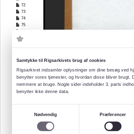
72
73
74
75
76
77
78
79
80
Samtykke til Rigsarkivets brug af cookies
81
Rigsarkivet indsamler oplysninger om dine besøg ved hjæ
82
benytter vores tjenester, og hvordan disse bliver brugt.
83
nemmere at bruge. Nogle sider indeholder 3. parts indho
84
85
benytter ikke denne data.
86
87
Samtykkevalg
88
Nødvendig
Præferencer
89
90
91