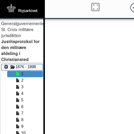
Generalguvernementet,
St. Croix militære
jurisdiktion
Justitsprotokol for
den militære
afdeling i
Christiansted
1876 - 1898
1
2
3
4
5
6
7
8
9
10