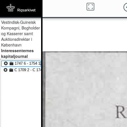
Vestindisk-Guineisk
Kompagni, Bogholder
og Kasserer samt
Auktionsdirektør i
København
Interessenternes
kapitaljournal
1747 6 - 1754 12
C 1709 2 - C 1747 6