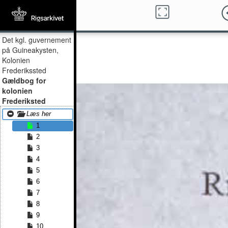
Det kgl. guvernement
på Guineakysten,
Kolonien
Frederikssted
Gældbog for
kolonien
Frederiksted
Læs her
1
2
3
4
5
6
7
8
9
10