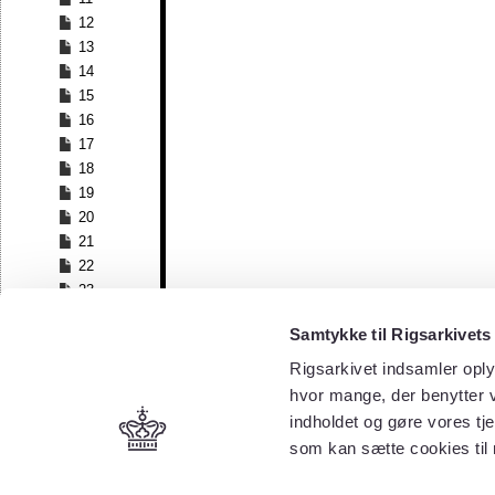
12
13
14
15
16
17
18
19
20
21
22
23
24
Samtykke til Rigsarkivets
25
26
Rigsarkivet indsamler oply
27
hvor mange, der benytter v
28
indholdet og gøre vores tj
29
som kan sætte cookies til
30
31