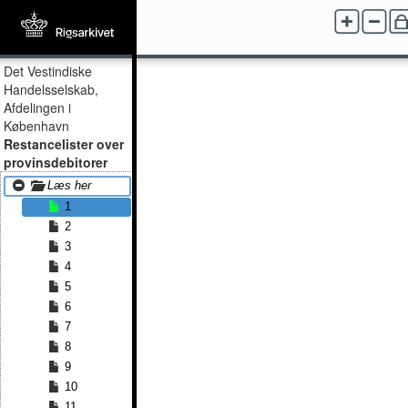
Det Vestindiske
Handelsselskab,
Afdelingen i
København
Restancelister over
provinsdebitorer
Læs her
1
2
3
4
5
6
7
8
9
10
11