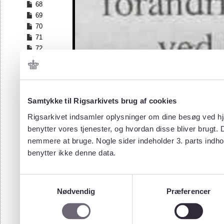
68
69
70
71
72
73
74
75
76
Samtykke til Rigsarkivets brug af cookies
77
78
Rigsarkivet indsamler oplysninger om dine besøg ved hjæ
79
benytter vores tjenester, og hvordan disse bliver brugt.
80
nemmere at bruge. Nogle sider indeholder 3. parts indho
81
benytter ikke denne data.
82
83
Samtykkevalg
84
Nødvendig
Præferencer
85
86
87