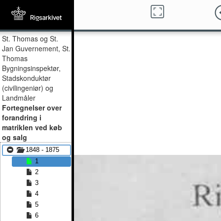
St. Thomas og St.
Jan Guvernement, St.
Thomas
Bygningsinspektør,
Stadskonduktør
(civilingeniør) og
Landmåler
Fortegnelser over
forandring i
matriklen ved køb
og salg
1848 - 1875
1
2
3
4
5
6