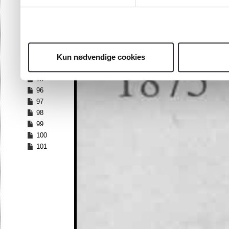
88
89
90
91
92
Kun nødvendige cookies
93
94
95
96
97
98
99
100
101