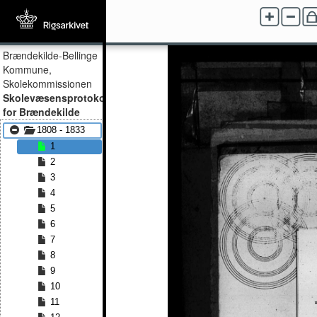
Brændekilde-Bellinge
Kommune,
Skolekommissionen
Skolevæsensprotokol
for Brændekilde
1808 - 1833
1
2
3
4
5
6
7
8
9
10
11