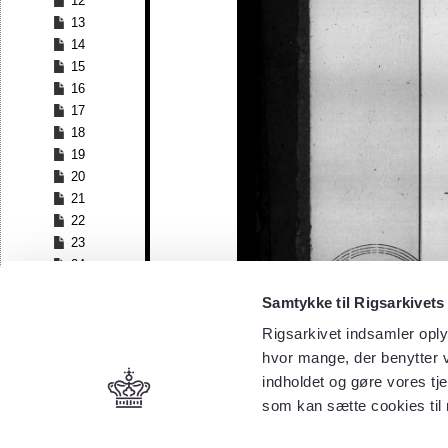
12
13
14
15
16
17
18
19
20
21
22
23
24
25
Samtykke til Rigsarkivets
26
27
Rigsarkivet indsamler oply
28
hvor mange, der benytter v
29
indholdet og gøre vores tj
30
som kan sætte cookies til
31
32