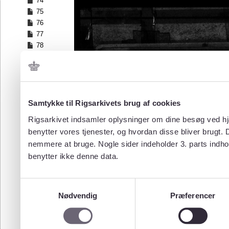
74
75
76
77
78
79
80
81
82
83
Samtykke til Rigsarkivets brug af cookies
84
Rigsarkivet indsamler oplysninger om dine besøg ved hjæ
85
benytter vores tjenester, og hvordan disse bliver brugt.
86
nemmere at bruge. Nogle sider indeholder 3. parts indho
87
benytter ikke denne data.
88
89
90
Samtykkevalg
91
Nødvendig
Præferencer
92
93
94