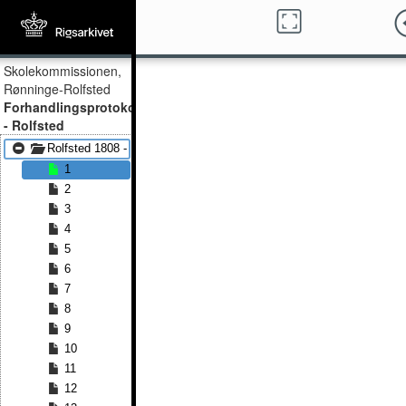
Skolekommissionen,
Rønninge-Rolfsted
Forhandlingsprotokol
- Rolfsted
Rolfsted 1808 - Rolfsted 1884
1
2
3
4
5
6
7
8
9
10
11
12