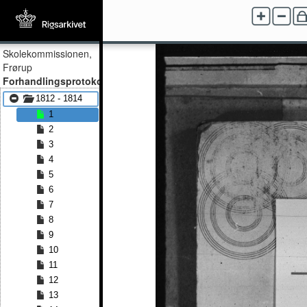
Skolekommissionen,
Frørup
Forhandlingsprotokol
1812 - 1814
1
2
3
4
5
6
7
8
9
10
11
12
13