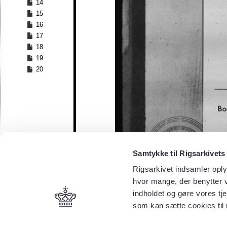
14
15
16
17
18
19
20
Samtykke til Rigsarkivets
Rigsarkivet indsamler oply
hvor mange, der benytter v
indholdet og gøre vores tj
som kan sætte cookies til