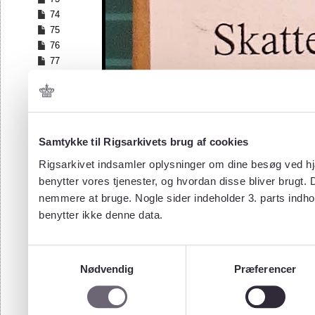
74
75
76
77
78
79
80
81
82
Samtykke til Rigsarkivets brug af cookies
83
Rigsarkivet indsamler oplysninger om dine besøg ved hjæ
84
benytter vores tjenester, og hvordan disse bliver brugt.
85
nemmere at bruge. Nogle sider indeholder 3. parts indho
86
benytter ikke denne data.
87
88
89
Samtykkevalg
90
Nødvendig
Præferencer
91
92
93