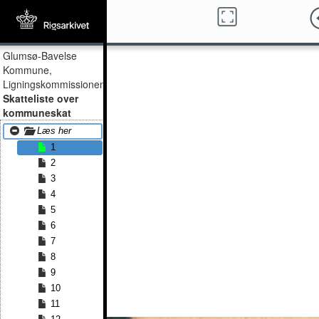
Glumsø-Bavelse
Kommune,
Ligningskommissionen
Skatteliste over
kommuneskat
Læs her
1
2
3
4
5
6
7
8
9
10
11