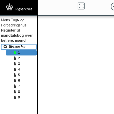
Møns Tugt- og
Forbedringshus
Register til
mandtalsbog over
betlere, mænd
Læs her
1
2
3
4
5
6
7
8
9