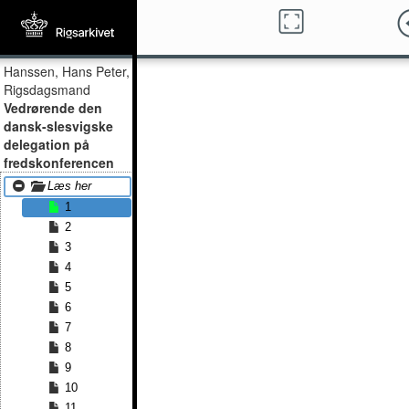
Hanssen, Hans Peter,
Rigsdagsmand
Vedrørende den
dansk-slesvigske
delegation på
fredskonferencen
Læs her
1
2
3
4
5
6
7
8
9
10
11