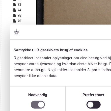
73
74
75
76
77
78
79
80
81
Samtykke til Rigsarkivets brug af cookies
82
Rigsarkivet indsamler oplysninger om dine besøg ved hjæ
83
benytter vores tjenester, og hvordan disse bliver brugt.
84
nemmere at bruge. Nogle sider indeholder 3. parts indho
85
benytter ikke denne data.
86
87
88
Samtykkevalg
89
Nødvendig
Præferencer
90
91
92