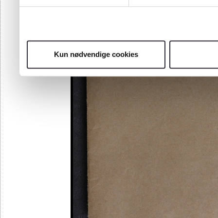
93
94
95
96
97
Kun nødvendige cookies