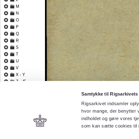
M
N
O
P
Q
R
S
T
U
V
X - Y
Z - Æ
Ø
Samtykke til Rigsarkivets
Rigsarkivet indsamler oply
hvor mange, der benytter v
indholdet og gøre vores tj
som kan sætte cookies til