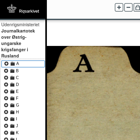
Udenrigsministeriet
Journalkartotek
over Østrig-
ungarske
krigsfanger i
Rusland
A
B
C
D
E
F
G
H
I
J
K
L