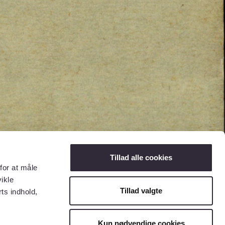
Tillad alle cookies
for at måle
ikle
Tillad valgte
ts indhold,
Kun nødvendige cookies