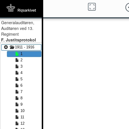
Generalauditøren,
Auditøren ved 13.
Regiment
F. Justitsprotokol
1911 - 1916
1
2
3
4
5
6
7
8
9
10
11
12