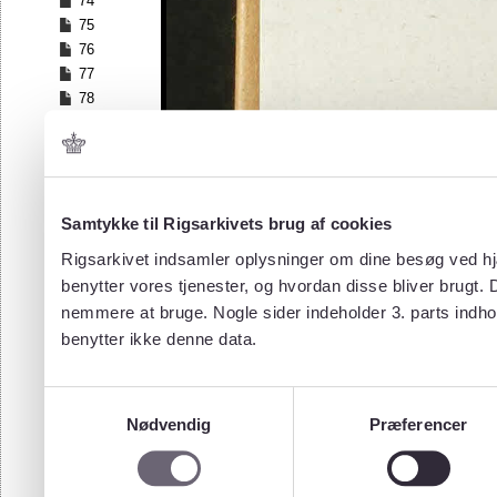
74
75
76
77
78
79
80
81
82
83
Samtykke til Rigsarkivets brug af cookies
84
Rigsarkivet indsamler oplysninger om dine besøg ved hjæ
85
benytter vores tjenester, og hvordan disse bliver brugt.
86
nemmere at bruge. Nogle sider indeholder 3. parts indho
87
benytter ikke denne data.
88
89
90
Samtykkevalg
91
Nødvendig
Præferencer
92
93
94