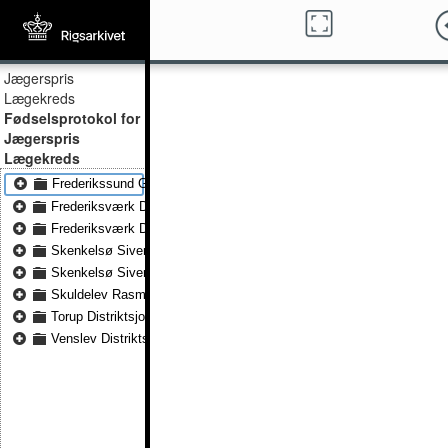
Jægerspris
Lægekreds
Fødselsprotokol for
Jægerspris
Lægekreds
Frederikssund Gottlieb, Rigmor 1917 1 30 - Frederikssund Gottlieb,
Frederiksværk Distriktsjordemoderen 1915 6 16 - Frederiksværk Dis
Frederiksværk Distriktsjordemoderen 1917 10 31 - Frederiksværk Di
Skenkelsø Sivertsen. Distriktsjordemoder 1912 8 1 - Skenkelsø Sive
Skenkelsø Sivertsen. Distriktsjordemoder 1917 5 8 - Skenkelsø Sive
Skuldelev Rasmussen. Distriktsjordemoder 1915 3 21 - Skuldelev R
Torup Distriktsjordemoderen 1916 6 2 - Torup Distriktsjordemoderen 
Venslev Distriktsjordemoderen 1915 2 11 - Venslev Distriktsjordemo