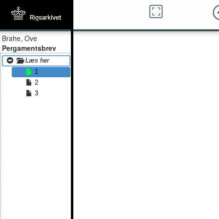
Brahe, Ove
Pergamentsbrev
Læs her
1
2
3