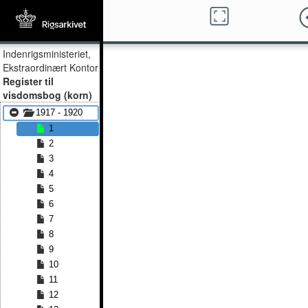
Indenrigsministeriet,
Ekstraordinært Kontor
Register til
visdomsbog (korn)
1917 - 1920
1
2
3
4
5
6
7
8
9
10
11
12