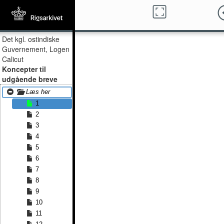
Det kgl. ostindiske
Guvernement, Logen
Calicut
Koncepter til
udgående breve
Læs her
1
2
3
4
5
6
7
8
9
10
11