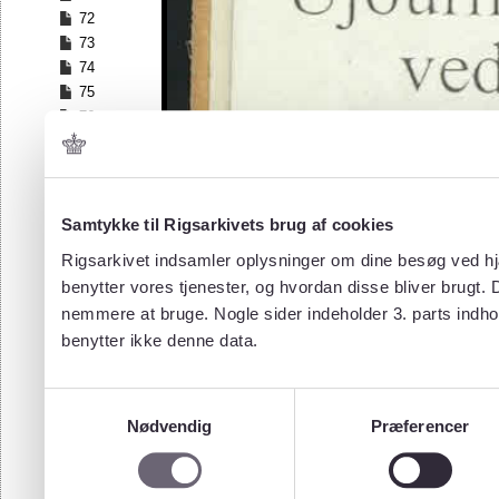
72
73
74
75
76
77
78
79
80
Samtykke til Rigsarkivets brug af cookies
81
Rigsarkivet indsamler oplysninger om dine besøg ved hjæ
82
benytter vores tjenester, og hvordan disse bliver brugt.
83
nemmere at bruge. Nogle sider indeholder 3. parts indho
84
85
benytter ikke denne data.
86
87
Samtykkevalg
88
Nødvendig
Præferencer
89
90
91