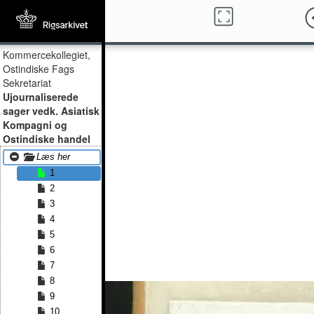
Kommercekollegiet,
Ostindiske Fags
Sekretariat
Ujournaliserede
sager vedk. Asiatisk
Kompagni og
Ostindiske handel
Læs her
1
2
3
4
5
6
7
8
9
10