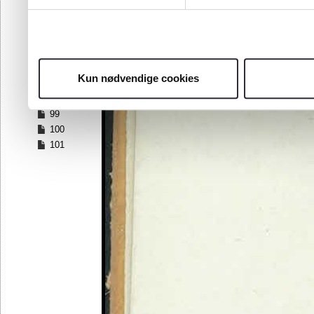
92
93
94
95
96
Kun nødvendige cookies
97
98
99
100
101