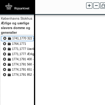
Københavns Stokhus
Ærlige og uærlige
slavers domme og
generalier
1741,1770 322 - 1741,1770 1385
1764,1771
1771,1777 Uærlige slaver
1771,1777 Ærlige slaver
1774,1791 400 - 1774,1791 559
1774,1791 560 - 1774,1791 650
1774,1791 651 - 1774,1791 850
1774,1791 852 - 1774,1791 1104