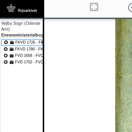
Vejlby Sogn (Odense
Amt)
Enesteministerialbog
FKVD 1726 - FKVD 1779
FKVD 1780 - FKVD 1814
FVD 1658 - FVD 1701
FVD 1702 - FVD 1726