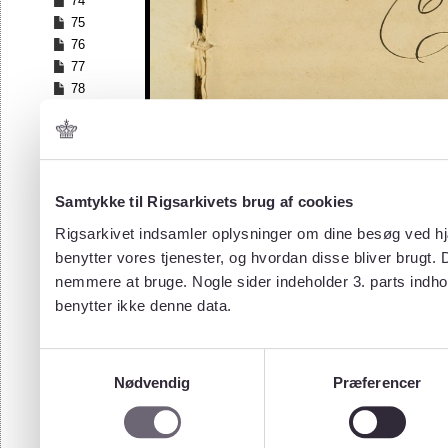
74
75
76
77
78
79
80
81
82
83
Samtykke til Rigsarkivets brug af cookies
84
Rigsarkivet indsamler oplysninger om dine besøg ved hjæ
85
benytter vores tjenester, og hvordan disse bliver brugt.
86
nemmere at bruge. Nogle sider indeholder 3. parts indho
87
benytter ikke denne data.
Samtykkevalg
Nødvendig
Præferencer