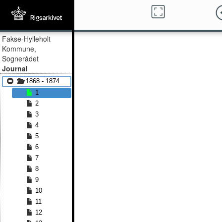
Fakse-Hylleholt
Kommune,
Sognerådet
Journal
1868 - 1874
1
2
3
4
5
6
7
8
9
10
11
12