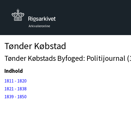
Arkivalieronline
Tønder Købstad
Tønder Købstads Byfoged: Politijournal (
Indhold
1811 - 1820
1821 - 1838
1839 - 1850