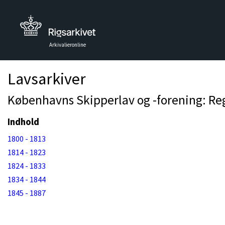
Arkivalieronline
Lavsarkiver
Københavns Skipperlav og -forening: Reg
Indhold
1800 - 1813
1814 - 1823
1824 - 1833
1834 - 1844
1845 - 1887