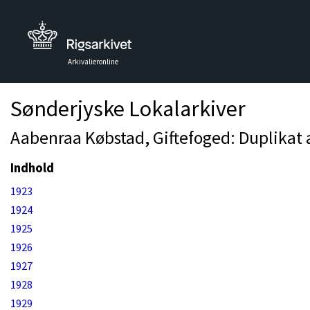
Arkivalieronline
Sønderjyske Lokalarkiver
Aabenraa Købstad, Giftefoged: Duplikat 
Indhold
1923
1924
1925
1926
1927
1928
1929