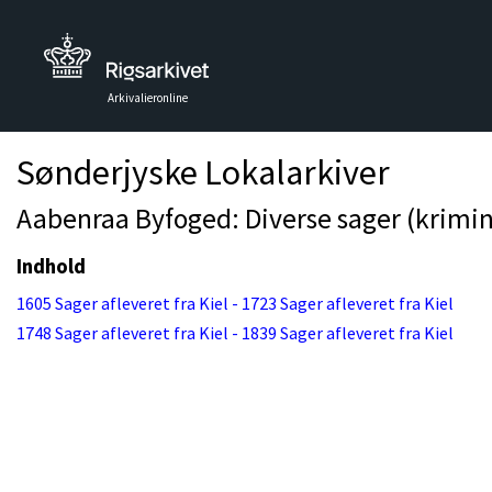
Arkivalieronline
Sønderjyske Lokalarkiver
Aabenraa Byfoged: Diverse sager (krimin
Indhold
1605 Sager afleveret fra Kiel - 1723 Sager afleveret fra Kiel
1748 Sager afleveret fra Kiel - 1839 Sager afleveret fra Kiel