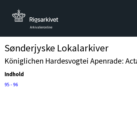
Arkivalieronline
Sønderjyske Lokalarkiver
Königlichen Hardesvogtei Apenrade: Acta
Indhold
95 - 96