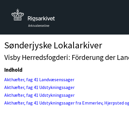
Arkivalieronline
Sønderjyske Lokalarkiver
Visby Herredsfogderi: Förderung der Lan
Indhold
Akthæfter, fag 41 Landvæsenssager
Akthæfter, fag 41 Udstykningssager
Akthæfter, fag 41 Udstykningssager
Akthæfter, fag 41 Udstykningssager fra Emmerlev, Hjerpsted o