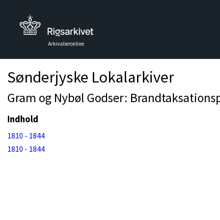
Arkivalieronline
Sønderjyske Lokalarkiver
Gram og Nybøl Godser: Brandtaksationsp
Indhold
1810 - 1844
1810 - 1844