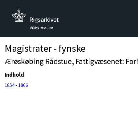
Arkivalieronline
Magistrater - fynske
Ærøskøbing Rådstue, Fattigvæsenet: For
Indhold
1854 - 1866