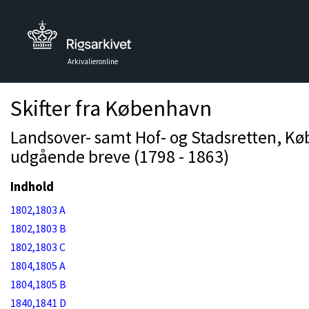
Arkivalieronline
Skifter fra København
Landsover- samt Hof- og Stadsretten, K
udgående breve (1798 - 1863)
Indhold
1802,1803 A
1802,1803 B
1802,1803 C
1804,1805 A
1804,1805 B
1840,1841 D