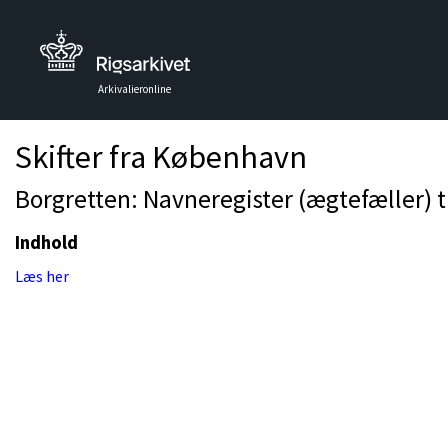
Arkivalieronline
Skifter fra København
Borgretten: Navneregister (ægtefæller) ti
Indhold
Læs her