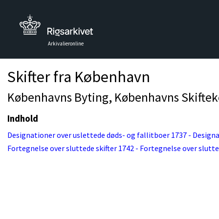
Arkivalieronline
Skifter fra København
Københavns Byting, Københavns Skifteko
Indhold
Designationer over uslettede døds- og fallitboer 1737 - Designa
Fortegnelse over sluttede skifter 1742 - Fortegnelse over slutte